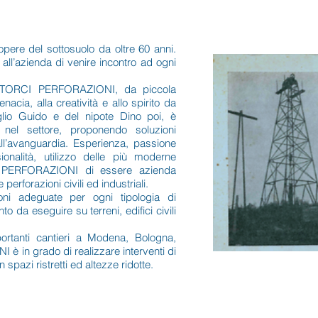
re del sottosuolo da oltre 60 anni.
all’azienda di venire incontro ad ogni
 STORCI PERFORAZIONI, da piccola
nacia, alla creatività e allo spirito da
iglio Guido e del nipote Dino poi, è
 nel settore, proponendo soluzioni
all’avanguardia. Esperienza, passione
onalità, utilizzo delle più moderne
I PERFORAZIONI di essere azienda
e perforazioni civili ed industriali.
i adeguate per ogni tipologia di
to da eseguire su terreni, edifici civili
ortanti cantieri a Modena, Bologna,
̀ in grado di realizzare interventi di
 spazi ristretti ed altezze ridotte.