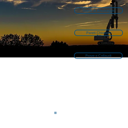
Tiranti di Ancoraggio
Pareti Chiodate
Prove e Collaudi