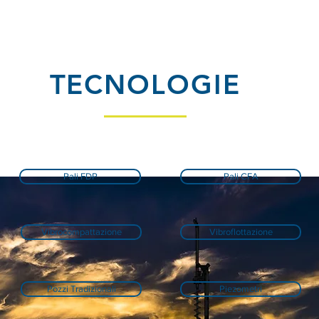
TECNOLOGIE
Pali FDP
Pali CFA
Vibrocompattazione
Vibroflottazione
Pozzi Tradizionali
Piezometri