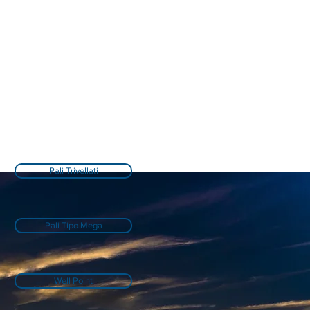
Pali Trivellati
Pali Tipo Mega
Well Point