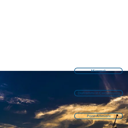
Micropali
Diaframmi in Calcestruzzo
Pozzi Artesiani