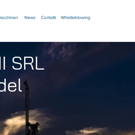
acchinari
News
Contatti
Whistleblowing
I SRL
del