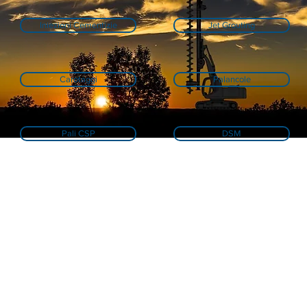
Iniezioni Cementizie
Jet Grouting
Carotaggi
Palancole
Pali CSP
DSM