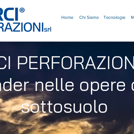
Home
Chi Siamo
Tecnologie
M
I PERFORAZION
der nelle opere 
sottosuolo